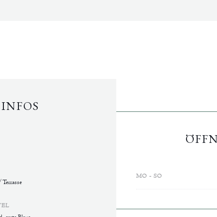
 INFOS
ÖFF
MO
-
SO
/ Terrasse
TEL
d, carte Bleue