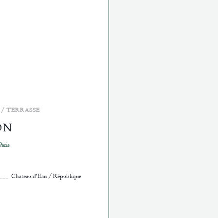
 / TERRASSE
ON
((öffnet ein neues Fenster))
aris
Chateau d'Eau / République