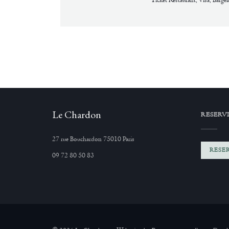
Le Chardon
RESERV
((öffnet ein neues Fenster))
27 rue Bouchardon 75010 Paris
RESE
09 72 80 50 83