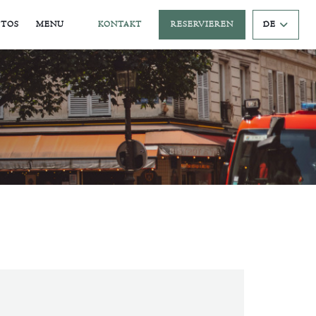
((ÖFFNET EIN NEUES FENSTER))
OTOS
MENU
KONTAKT
RESERVIEREN
DE
((ÖFFNET EIN NEUES FENSTER))