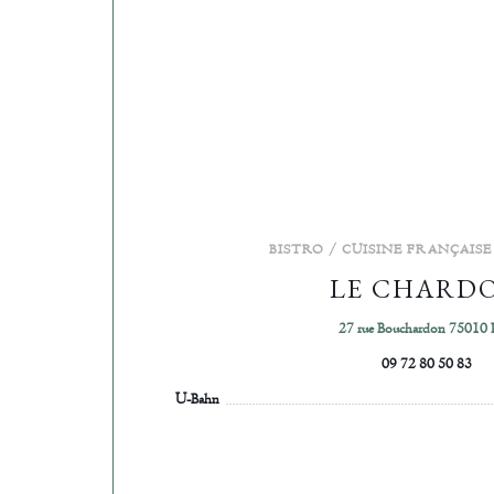
BISTRO / CUISINE FRANÇAISE
LE CHARD
27 rue Bouchardon 75010 P
09 72 80 50 83
U-Bahn