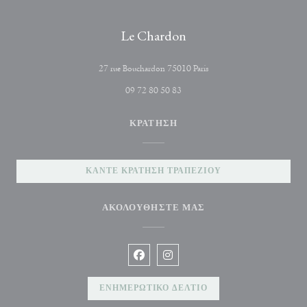
Le Chardon
((ανοίγει σε νέο παράθυρ
27 rue Bouchardon 75010 Paris
09 72 80 50 83
ΚΡΆΤΗΣΗ
ΚΆΝΤΕ ΚΡΆΤΗΣΗ ΤΡΑΠΕΖΙΟΎ
ΑΚΟΛΟΥΘΉΣΤΕ ΜΑΣ
Facebook ((ανοίγει σε νέο παράθυρο))
Instagram ((ανοίγει σε νέο παρά
ΕΝΗΜΕΡΩΤΙΚΌ ΔΕΛΤΊΟ