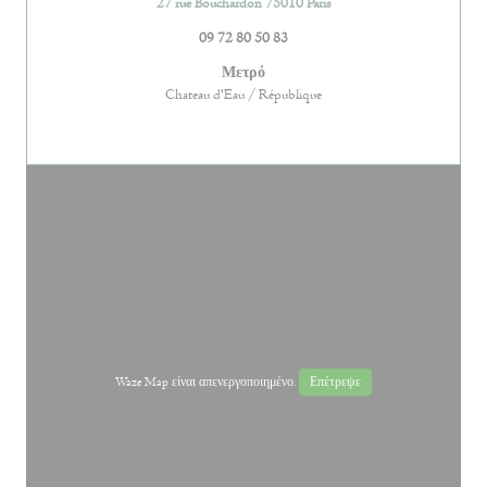
((ανοίγει σε νέο παράθυ
27 rue Bouchardon 75010 Paris
09 72 80 50 83
Μετρό
Chateau d'Eau / République
Waze Map είναι απενεργοποιημένο.
Επέτρεψε