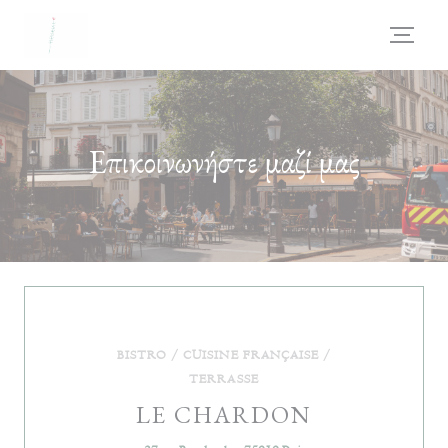
Πίνακας διαχείρισης "Μπισκότων" (Cookies)
Επικοινωνήστε μαζί μας
BISTRO / CUISINE FRANÇAISE /
TERRASSE
LE CHARDON