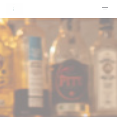
Πίνακας διαχείρισης "Μπισκότων" (Cookies)