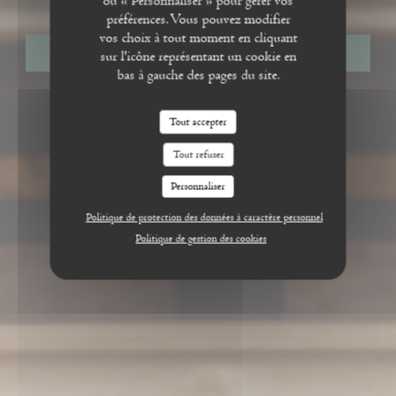
ou « Personnaliser » pour gérer vos
préférences. Vous pouvez modifier
vos choix à tout moment en cliquant
RÉSERVER
sur l'icône représentant un cookie en
bas à gauche des pages du site.
Tout accepter
Tout refuser
Personnaliser
Politique de protection des données à caractère personnel
Politique de gestion des cookies